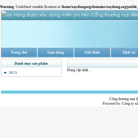
Warning
: Undefined variable $content in
/home/xaydungorg/domains/xaydung.org/public_
Trang chủ
Gian hàng
Giới thiệu
Dịch vụ
Danh mục sản phẩm
Đang cập nhật ...
MGS
Cổng thương mại đ
Powered by:
Công ty x